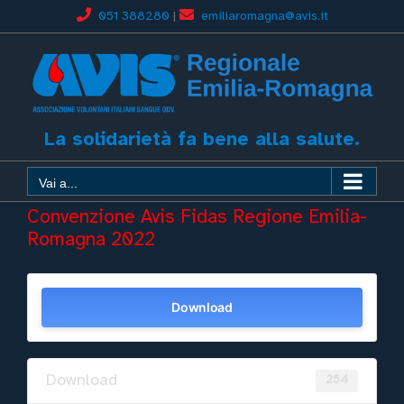
051 388280
|
emiliaromagna@avis.it
La solidarietà fa bene alla salute.
Vai a...
Convenzione Avis Fidas Regione Emilia-
Romagna 2022
Download
Download
254